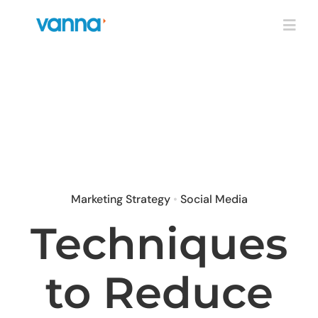
Skip
to
Togg
content
Navig
Services
Products
Industries
Marketing Strategy
•
Social Media
About
Techniques
Contact Us
to Reduce